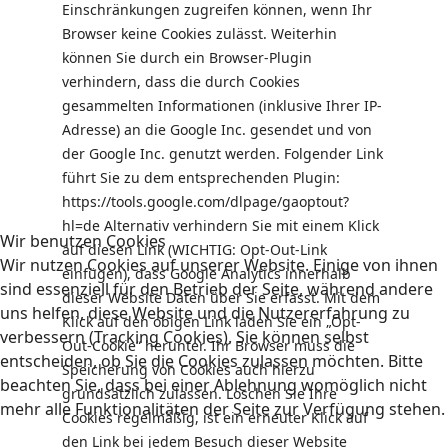
Einschränkungen zugreifen können, wenn Ihr
Browser keine Cookies zulässt. Weiterhin
können Sie durch ein Browser-Plugin
verhindern, dass die durch Cookies
gesammelten Informationen (inklusive Ihrer IP-
Adresse) an die Google Inc. gesendet und von
der Google Inc. genutzt werden. Folgender Link
führt Sie zu dem entsprechenden Plugin:
https://tools.google.com/dlpage/gaoptout?
hl=de Alternativ verhindern Sie mit einem Klick
Wir benutzen Cookies
auf diesen Link (WICHTIG: Opt-Out-Link
Wir nutzen Cookies auf unserer Website. Einige von ihnen
einfügen), dass Google Analytics innerhalb
sind essenziell für den Betrieb der Seite, während andere
dieser Website Daten über Sie erfasst. Mit dem
uns helfen, diese Website und die Nutzererfahrung zu
Klick auf den obigen Link laden Sie ein „Opt-
verbessern (Tracking Cookies). Sie können selbst
Out-Cookie“ herunter. Ihr Browser muss die
entscheiden, ob Sie die Cookies zulassen möchten. Bitte
Speicherung von Cookies auch hierzu
beachten Sie, dass bei einer Ablehnung womöglich nicht
grundsätzlich zulassen. Löschen Sie Ihre
mehr alle Funktionalitäten der Seite zur Verfügung stehen.
Cookies regelmäßig, ist ein erneuter Klick auf
den Link bei jedem Besuch dieser Website