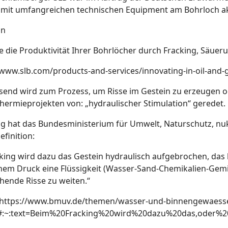
 mit umfangreichen technischen Equipment am Bohrloch akti
on
ie die Produktivität Ihrer Bohrlöcher durch Fracking, Säu
/www.slb.com/products-and-services/innovating-in-oil-and-
end wird zum Prozess, um Risse im Gestein zu erzeugen o
hermieprojekten von: „hydraulischer Stimulation“ geredet.
ng hat das Bundesministerium für Umwelt, Naturschutz, nu
efinition:
king wird dazu das Gestein hydraulisch aufgebrochen, das
hem Druck eine Flüssigkeit (Wasser-Sand-Chemikalien-Gemi
hende Risse zu weiten.“
https://www.bmuv.de/themen/wasser-und-binnengewaesse
g#:~:text=Beim%20Fracking%20wird%20dazu%20das,oder%