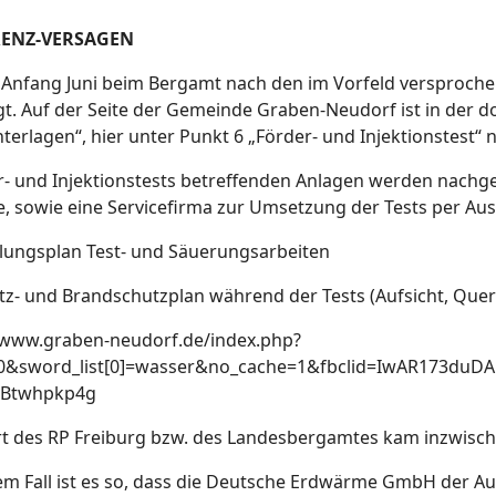
ENZ-VERSAGEN
 Anfang Juni beim Bergamt nach den im Vorfeld versproche
t. Auf der Seite der Gemeinde Graben-Neudorf ist in der 
terlagen“, hier unter Punkt 6 „Förder- und Injektionstest“ 
r- und Injektionstests betreffenden Anlagen werden nachg
, sowie eine Servicefirma zur Umsetzung der Tests per A
lungsplan Test- und Säuerungsarbeiten
z- und Brandschutzplan während der Tests (Aufsicht, Quer
/www.graben-neudorf.de/index.php?
0&sword_list[0]=wasser&no_cache=1&fbclid=IwAR173duD
gBtwhpkp4g
t des RP Freiburg bzw. des Landesbergamtes kam inzwisch
sem Fall ist es so, dass die Deutsche Erdwärme GmbH der Auff