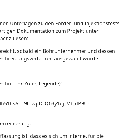
nen Unterlagen zu den Förder- und Injektionstests
dortigen Dokumentation zum Projekt unter
nachzulesen:
ereicht, sobald ein Bohrunternehmer und dessen
usschreibungsverfahren ausgewählt wurde
schnitt Ex-Zone, Legende)“
Alh51hsAhc9IhwpDrQ63y1uj_Mt_dP9U-
en eindeutig:
assung ist, dass es sich um interne, für die