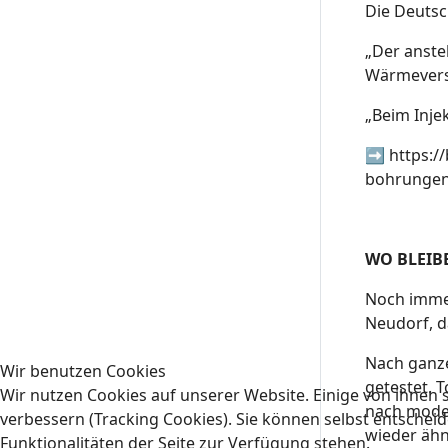
Die Deutsc
„Der anste
Wärmevers
„Beim Inje
➡️
https:/
bohrungen
WO BLEIB
Noch immer
Neudorf, d
Nach ganze
Wir benutzen Cookies
getestet. 
Wir nutzen Cookies auf unserer Website. Einige von ihnen s
nach moder
verbessern (Tracking Cookies). Sie können selbst entscheid
wieder ähn
Funktionalitäten der Seite zur Verfügung stehen.