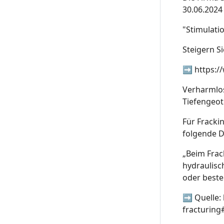
30.06.2024
"Stimulati
Steigern S
➡️
https:/
Verharmlos
Tiefengeot
Für Fracki
folgende D
„Beim Frac
hydraulisc
oder beste
➡️ Quelle:
fracturin