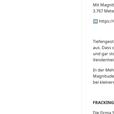
Mit Magnit
3.767 Mete
➡️
https:/
Tiefengeot
aus. Dass 
und gar st
Vendenheim
In der Meh
Magnituden
bei kleine
FRACKING
Die Firma 