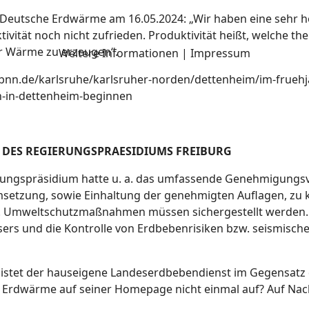
, Deutsche Erdwärme am 16.05.2024: „Wir haben eine sehr 
tivität noch nicht zufrieden. Produktivität heißt, welche 
r Wärme zu erzeugen“.
Weitere Informationen
|
Impressum
/bnn.de/karlsruhe/karlsruher-norden/dettenheim/im-fruehja
-in-dettenheim-beginnen
E DES REGIERUNGSPRAESIDIUMS FREIBURG
rungspräsidium hatte u. a. das umfassende Genehmigungs
setzung, sowie Einhaltung der genehmigten Auflagen, zu k
. Umweltschutzmaßnahmen müssen sichergestellt werden. D
rs und die Kontrolle von Erdbebenrisiken bzw. seismischen
 listet der hauseigene Landeserdbebendienst im Gegensatz 
Erdwärme auf seiner Homepage nicht einmal auf? Auf Nac