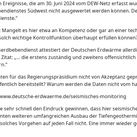
n Ereignisse, die am 30. Juni 2024 vom DEW-Netz erfasst w
endienstes Südwest nicht ausgewertet werden können. Desh
enste.“
: Mangelt es hier etwa an Kompetenz oder gar an einer tec
solch wichtige Kontrollfunktion überhaupt erfüllen können
erdbebendienst attestiert der Deutschen Erdwärme allerd
itat: „… die erstens zuständig und zweitens offensichtlich 
n.“
aten für das Regierungspräsidium nicht von Akzeptanz gepr
ffentlich bereitstellt? Warum werden die Daten nicht vom 
/www.deutsche-erdwaerme.de/seismisches-monitoring
 sehr schnell den Eindruck gewinnen, dass hier seismische
nten weiteren umfangreichen Ausbau der Tiefengeothermie
n solches Vorgehen auf jeden Fall nicht. Eine immer wieder 