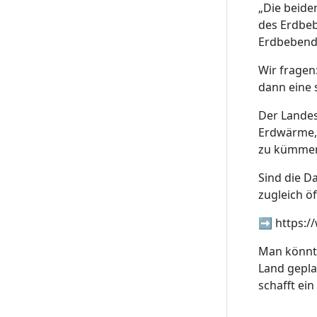
„Die beide
des Erdbeb
Erdbebendi
Wir fragen
dann eine 
Der Landes
Erdwärme, Z
zu kümmer
Sind die D
zugleich ö
➡️
https:/
Man könnte
Land gepla
schafft ei