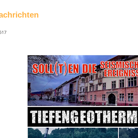
achrichten
3517