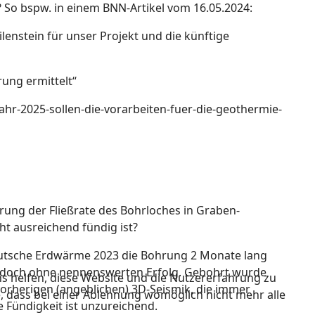
So bspw. in einem BNN-Artikel vom 16.05.2024:
lenstein für unser Projekt und die künftige
rung ermittelt“
hr-2025-sollen-die-vorarbeiten-fuer-die-geothermie-
ung der Fließrate des Bohrloches in Graben-
ht ausreichend fündig ist?
eutsche Erdwärme 2023 die Bohrung 2 Monate lang
edoch ohne nennenswerten Erfolg. Gebohrt wurde
ns helfen, diese Website und die Nutzererfahrung zu
orherigen (angeblichen) 3D-Seismik, die immer
e, dass bei einer Ablehnung womöglich nicht mehr alle
e Fündigkeit ist unzureichend.