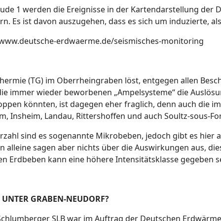
ude 1 werden die Ereignisse in der Kartendarstellung der DE
rn. Es ist davon auszugehen, dass es sich um induzierte, 
/www.deutsche-erdwaerme.de/seismisches-monitoring
hermie (TG) im Oberrheingraben löst, entgegen allen Besc
die immer wieder beworbenen „Ampelsysteme“ die Auslösu
oppen könnten, ist dagegen eher fraglich, denn auch die 
, Insheim, Landau, Rittershoffen und auch Soultz-sous-For
rzahl sind es sogenannte Mikrobeben, jedoch gibt es hier
 alleine sagen aber nichts über die Auswirkungen aus, dies
ren Erdbeben kann eine höhere Intensitätsklasse gegeben s
 UNTER GRABEN-NEUDORF?
Schlumberger SLB war im Auftrag der Deutschen Erdwärme 