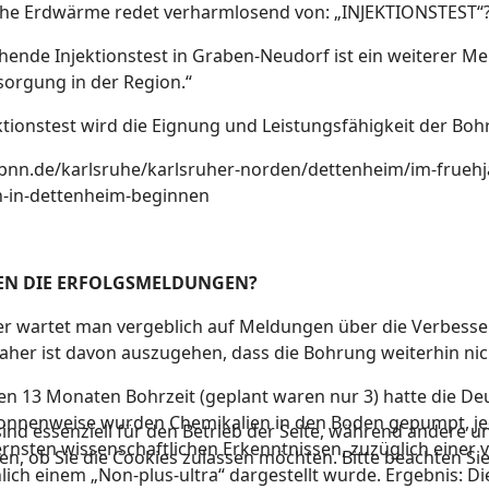
he Erdwärme redet verharmlosend von: „INJEKTIONSTEST“? 
hende Injektionstest in Graben-Neudorf ist ein weiterer Mei
orgung in der Region.“
ktionstest wird die Eignung und Leistungsfähigkeit der Boh
/bnn.de/karlsruhe/karlsruher-norden/dettenheim/im-fruehja
-in-dettenheim-beginnen
EN DIE ERFOLGSMELDUNGEN?
 wartet man vergeblich auf Meldungen über die Verbesser
aher ist davon auszugehen, dass die Bohrung weiterhin nic
n 13 Monaten Bohrzeit (geplant waren nur 3) hatte die D
Tonnenweise wurden Chemikalien in den Boden gepumpt, j
ind essenziell für den Betrieb der Seite, während andere u
nsten wissenschaftlichen Erkenntnissen, zuzüglich einer v
en, ob Sie die Cookies zulassen möchten. Bitte beachten Si
lich einem „Non-plus-ultra“ dargestellt wurde. Ergebnis: Di