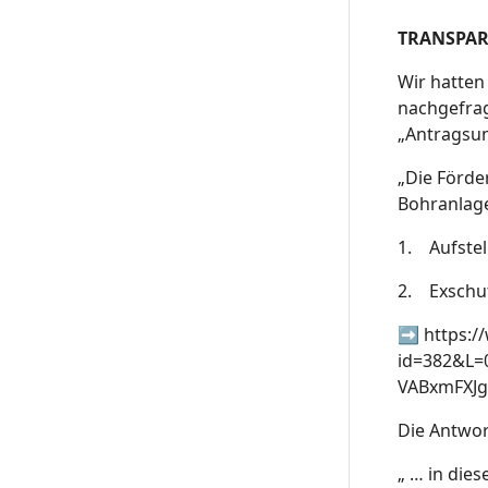
TRANSPAR
Wir hatten
nachgefrag
„Antragsun
„Die Förde
Bohranlage
1. Aufstel
2. Exschut
➡️
https:/
id=382&L=
VABxmFXJ
Die Antwor
„ … in die